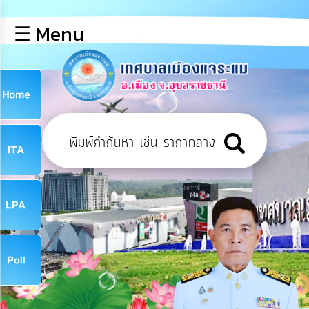
×
☰ Menu
lose
หน้า
หลัก
ข้อมูล
ก
พื้น
ฐาน
9
บุคลากร
ข่าว
ประชาสัมพันธ์
9
การ
เปิด
เผย
จ
ข้อมูล
สาธารณะ
OIT