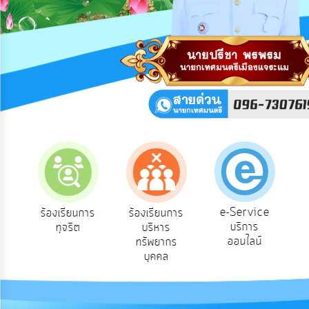
การ
ปฏิสัมพันธ์
ข้อมูล
รับ
ฟัง
ความ
คิด
เห็น
แผน
ยุทธศาสตร์/
แผน
พัฒนา
e-Service
อง
ร้องเรียนการ
ร้องเรียนการ
บริการ
ทุจริต
บริหาร
การ
ออนไลน์
ทรัพยากร
บริหาร/
บุคคล
พัฒนา
ทรัพยากร
บุคคล