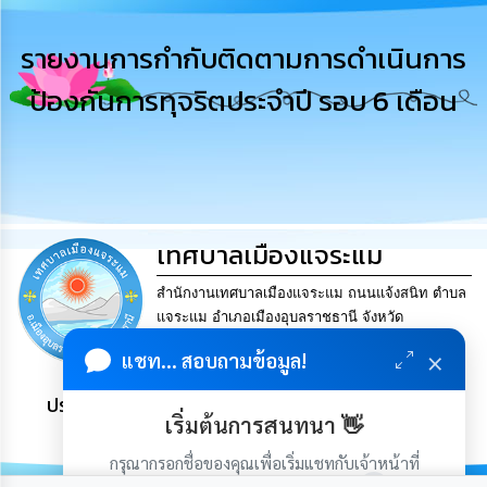
การ
บริหาร
รายงานการกำกับติดตามการดำเนินการ
งาน
ป้องกันการทุจริตประจำปี รอบ 6 เดือน
การ
ส่ง
เสริม
ความ
โปร่งใส
เทศบาลเมืองแจระแม
การ
จัด
ซื้อ
สำนักงานเทศบาลเมืองแจระแม ถนนแจ้งสนิท ตำบล
จัด
แจระแม อำเภอเมืองอุบลราชธานี จังหวัด
จ้าง
อุบลราชธานี 34000.. Tel. 045-841624 Fax. 045-
×
แชท... สอบถามข้อมูล!
841624 Email
saraban@jaeramair.go.th
การ
ประชาชน มีภูมิคุ้มกัน พึ่งพาตนเอง พอเพียง เป็นสุข
เงิน
เริ่มต้นการสนทนา 👋
การ
คลัง
กรุณากรอกชื่อของคุณเพื่อเริ่มแชทกับเจ้าหน้าที่