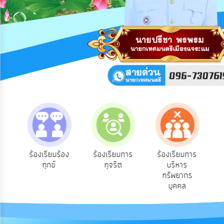
การ
ปฏิสัมพันธ์
ข้อมูล
รับ
ฟัง
ความ
คิด
เห็น
แผน
ยุทธศาสตร์/
แผน
พัฒนา
คิด
ร้องเรียนร้อง
ร้องเรียนการ
ร้องเรียนการ
ชน
ทุกข์
ทุจริต
บริหาร
การ
ทรัพยากร
บริหาร/
บุคคล
พัฒนา
ทรัพยากร
บุคคล