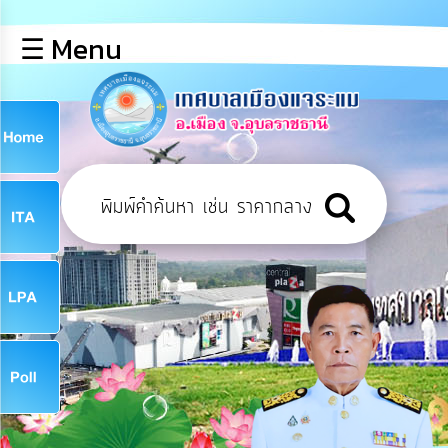
×
☰ Menu
lose
หน้า
หลัก
ข้อมูล
ก
พื้น
ฐาน
9
บุคลากร
ข่าว
ประชาสัมพันธ์
9
การ
เปิด
เผย
จ
ข้อมูล
สาธารณะ
OIT