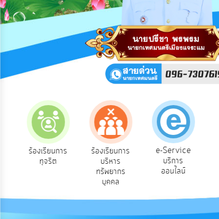
การ
ปฏิสัมพันธ์
ข้อมูล
รับ
ฟัง
ความ
คิด
เห็น
แผน
ยุทธศาสตร์/
แผน
พัฒนา
e-Service
อง
ร้องเรียนการ
ร้องเรียนการ
บริการ
ทุจริต
บริหาร
การ
ออนไลน์
ทรัพยากร
บริหาร/
บุคคล
พัฒนา
ทรัพยากร
บุคคล