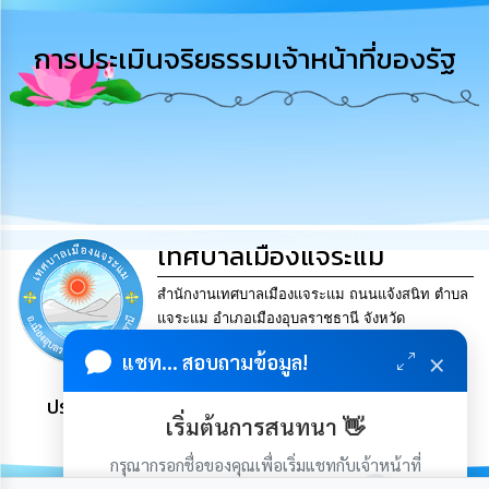
การ
บริหาร
การประเมินจริยธรรมเจ้าหน้าที่ของรัฐ
งาน
การ
ส่ง
เสริม
ความ
โปร่งใส
เทศบาลเมืองแจระแม
การ
จัด
ซื้อ
สำนักงานเทศบาลเมืองแจระแม ถนนแจ้งสนิท ตำบล
จัด
แจระแม อำเภอเมืองอุบลราชธานี จังหวัด
จ้าง
อุบลราชธานี 34000.. Tel. 045-841624 Fax. 045-
×
แชท... สอบถามข้อมูล!
841624 Email
saraban@jaeramair.go.th
การ
ประชาชน มีภูมิคุ้มกัน พึ่งพาตนเอง พอเพียง เป็นสุข
เงิน
เริ่มต้นการสนทนา 👋
การ
คลัง
กรุณากรอกชื่อของคุณเพื่อเริ่มแชทกับเจ้าหน้าที่