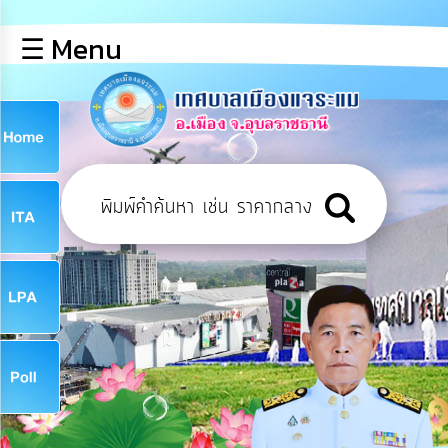
×
☰ Menu
lose
หน้า
หลัก
ข้อมูล
ก
พื้น
ฐาน
9
บุคลากร
ข่าว
ประชาสัมพันธ์
9
การ
เปิด
เผย
จ
ข้อมูล
สาธารณะ
OIT