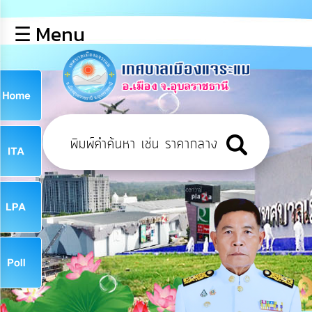
×
☰ Menu
lose
หน้า
หลัก
ข้อมูล
ก
พื้น
ฐาน
9
บุคลากร
ข่าว
ประชาสัมพันธ์
9
การ
เปิด
เผย
จ
ข้อมูล
สาธารณะ
OIT