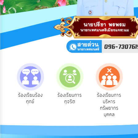
การ
ปฏิสัมพันธ์
ข้อมูล
รับ
ฟัง
ความ
คิด
เห็น
แผน
ยุทธศาสตร์/
แผน
พัฒนา
ิด
ร้องเรียนร้อง
ร้องเรียนการ
ร้องเรียนการ
ชน
ทุกข์
ทุจริต
บริหาร
การ
ทรัพยากร
บริหาร/
บุคคล
พัฒนา
ทรัพยากร
บุคคล