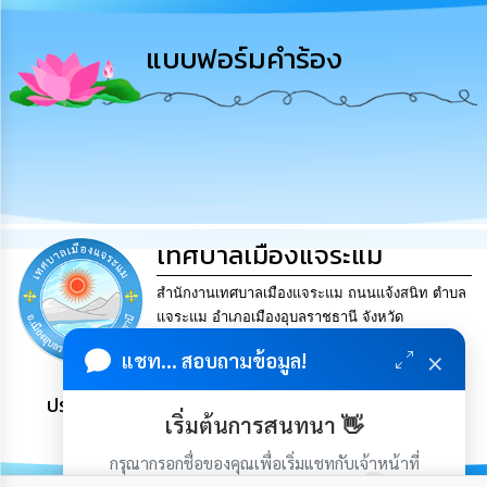
การ
บริหาร
แบบฟอร์มคำร้อง
งาน
การ
ส่ง
เสริม
ความ
โปร่งใส
เทศบาลเมืองแจระแม
การ
จัด
ซื้อ
สำนักงานเทศบาลเมืองแจระแม ถนนแจ้งสนิท ตำบล
จัด
แจระแม อำเภอเมืองอุบลราชธานี จังหวัด
จ้าง
อุบลราชธานี 34000.. Tel. 045-841624 Fax. 045-
×
แชท... สอบถามข้อมูล!
841624 Email
saraban@jaeramair.go.th
การ
ประชาชน มีภูมิคุ้มกัน พึ่งพาตนเอง พอเพียง เป็นสุข
เงิน
เริ่มต้นการสนทนา 👋
การ
คลัง
กรุณากรอกชื่อของคุณเพื่อเริ่มแชทกับเจ้าหน้าที่