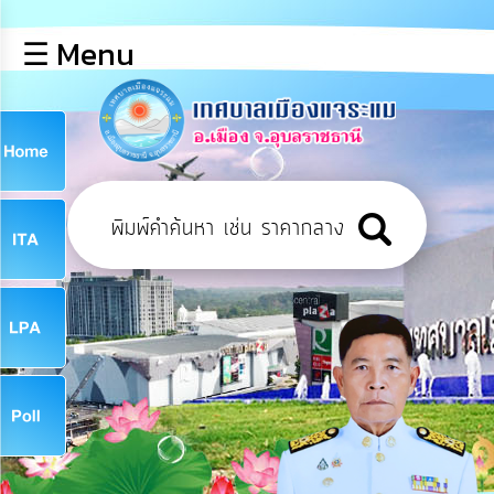
×
☰ Menu
lose
หน้า
หลัก
ข้อมูล
ก
พื้น
ฐาน
9
บุคลากร
ข่าว
ประชาสัมพันธ์
9
การ
เปิด
เผย
จ
ข้อมูล
สาธารณะ
OIT