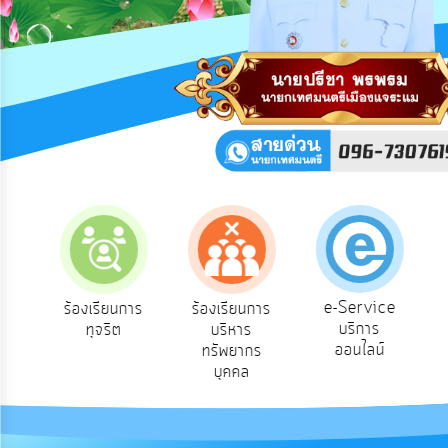
การ
ปฏิสัมพันธ์
ข้อมูล
รับ
ฟัง
ความ
คิด
เห็น
แผน
ยุทธศาสตร์/
แผน
พัฒนา
e-Service
อง
ร้องเรียนการ
ร้องเรียนการ
บริการ
ทุจริต
บริหาร
การ
ออนไลน์
ทรัพยากร
บริหาร/
บุคคล
พัฒนา
ทรัพยากร
บุคคล