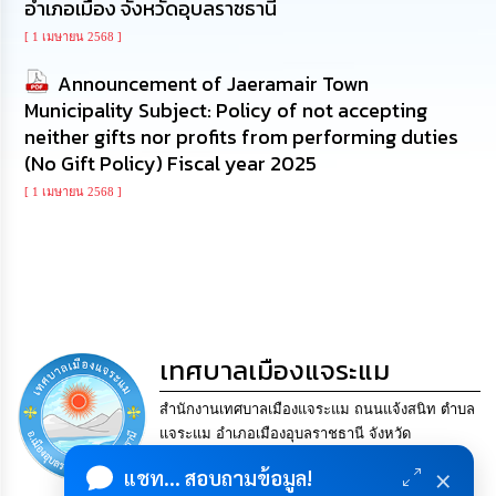
อำเภอเมือง จังหวัดอุบลราชธานี
นโยบาย
No
[ 1 เมษายน 2568 ]
Gift
Policy
Announcement of Jaeramair Town
Municipality Subject: Policy of not accepting
neither gifts nor profits from performing duties
การ
ดำเนิน
(No Gift Policy) Fiscal year 2025
การ
เพื่อ
[ 1 เมษายน 2568 ]
ป้องกัน
การ
ทุจริต
มาตรการ
ส่ง
เสริม
เทศบาลเมืองแจระแม
คุณธรรม
และ
สำนักงานเทศบาลเมืองแจระแม ถนนแจ้งสนิท ตำบล
ความ
โปร่งใส
แจระแม อำเภอเมืองอุบลราชธานี จังหวัด
อุบลราชธานี 34000.. Tel. 045-841624 Fax. 045-
×
แชท... สอบถามข้อมูล!
841624 Email
saraban@jaeramair.go.th
ร้อง