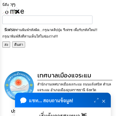
เรียน
นี่คือ ?
(*)
ร้อง
ทุกข์
e-
รีเฟรช
ท่านพิมพ์รหัสผิด...กรุณาคลิปปุ่ม รีเฟรช เพื่อรับรหัสใหม่!!
Service
กรุณาพิมพ์สิ่งที่ท่านเห็นใส่ในช่องว่าง!!!
กิจการ
สภา
กิจการ
สภา
เทศบาลเมืองแจระแม
ท้อง
สำนักงานเทศบาลเมืองแจระแม ถนนแจ้งสนิท ตำบล
ถิ่น
ของ
แจระแม อำเภอเมืองอุบลราชธานี จังหวัด
เรา
อุบลราชธานี 34000.. Tel. 045-841624 Fax. 045-
×
แชท... สอบถามข้อมูล!
841624 Email
saraban@jaeramair.go.th
การ
ประชาชน มีภูมิคุ้มกัน พึ่งพาตนเอง พอเพียง เป็นสุข
จัดการ
เริ่มต้นการสนทนา 👋