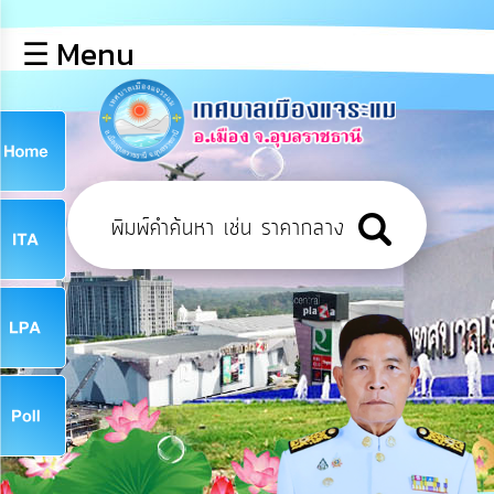
×
☰ Menu
lose
หน้า
หลัก
ข้อมูล
ก
พื้น
ฐาน
9
บุคลากร
ข่าว
ประชาสัมพันธ์
9
การ
เปิด
เผย
จ
ข้อมูล
สาธารณะ
OIT