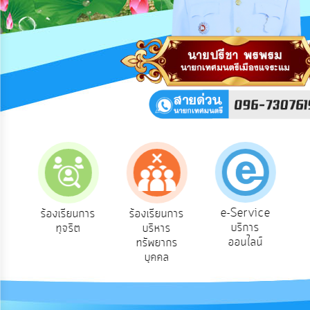
การ
ปฏิสัมพันธ์
ข้อมูล
รับ
ฟัง
ความ
คิด
เห็น
แผน
ยุทธศาสตร์/
แผน
พัฒนา
e-Service
อง
ร้องเรียนการ
ร้องเรียนการ
บริการ
ทุจริต
บริหาร
การ
ออนไลน์
ทรัพยากร
บริหาร/
บุคคล
พัฒนา
ทรัพยากร
บุคคล