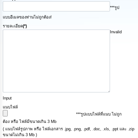
นโยบาย
***รูป
No
Gift
แบบอีเมลของท่านไม่ถูกต้อง!
Policy
รายละเอียด
(*)
Invalid
การ
ดำเนิน
การ
เพื่อ
ป้องกัน
การ
ทุจริต
มาตรการ
ส่ง
เสริม
Input
คุณธรรม
แนบไฟล์
และ
***รูปแบบไฟล์ที่แนบ ไม่ถูก
ความ
โปร่งใส
ต้อง หรือ ไฟล์มีขนาดเกิน 3 Mb
( แนบไฟล์รูปภาพ หรือ ไฟล์เอกสาร .jpg, .png, .pdf, .doc, .xls, .ppt และ .zip
ขนาดไม่เกิน 3 Mb )
ร้อง