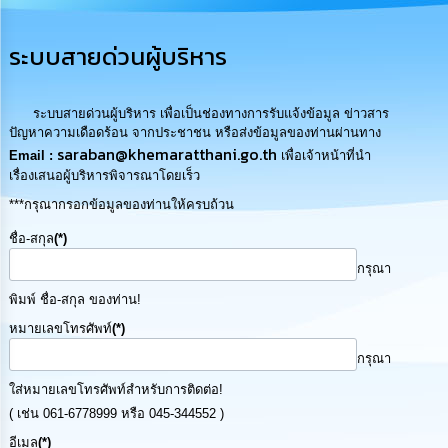
การ
บริหาร
ระบบสายด่วนผู้บริหาร
งาน
การ
ระบบสายด่วนผู้บริหาร เพื่อเป็นช่องทางการรับแจ้งข้อมูล ข่าวสาร
ส่ง
ปัญหาความเดือดร้อน จากประชาชน หรือส่งข้อมูลของท่านผ่านทาง
เสริม
saraban@khemaratthani.go.th
Email :
เพื่อเจ้าหน้าที่นำ
ความ
เรื่องเสนอผู้บริหารพิจารณาโดยเร็ว
โปร่งใส
***กรุณากรอกข้อมูลของท่านให้ครบถ้วน
การ
ชื่อ-สกุล
(*)
จัด
กรุณา
ซื้อ
จัด
พิมพ์ ชื่อ-สกุล ของท่าน!
จ้าง
หมายเลขโทรศัพท์
(*)
การ
กรุณา
เงิน
ใส่หมายเลขโทรศัพท์สำหรับการติดต่อ!
การ
คลัง
( เช่น 061-6778999 หรือ 045-344552 )
อีเมล
(*)