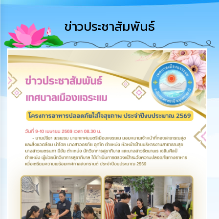
การ
บริหาร
ข่าวประชาสัมพันธ์
งาน
การ
ส่ง
เสริม
ความ
โปร่งใส
การ
จัด
ซื้อ
จัด
จ้าง
การ
เงิน
การ
คลัง