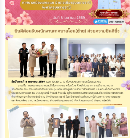
เรียน
ร้อง
ทุกข์
e-
Service
กิจการ
สภา
กิจการ
สภา
ท้อง
ถิ่น
ของ
เรา
การ
จัดการ