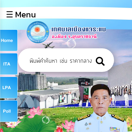
×
☰ Menu
lose
หน้า
หลัก
ข้อมูล
ก
พื้น
ฐาน
9
บุคลากร
ข่าว
ประชาสัมพันธ์
9
การ
เปิด
เผย
จ
ข้อมูล
สาธารณะ
OIT