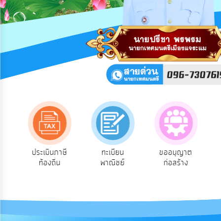
การ
ปฏิสัมพันธ์
ข้อมูล
รับ
ฟัง
ความ
คิด
เห็น
แผน
ยุทธศาสตร์/
แผน
พัฒนา
ประเมินภาษี
ทะเบียน
ขออนุญาต
คู่มือประช
ท้องถิ่น
พาณิชย์
ก่อสร้าง
การ
บริหาร/
พัฒนา
ทรัพยากร
บุคคล