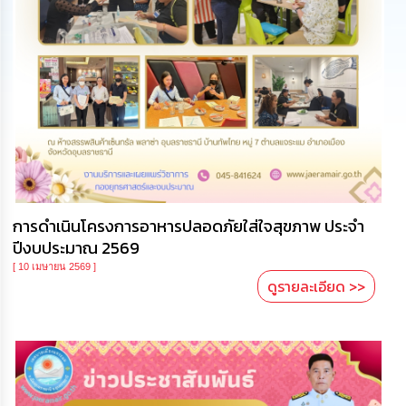
นโยบาย
No
Gift
Policy
การ
ดำเนิน
การ
เพื่อ
ป้องกัน
การ
ทุจริต
การดำเนินโครงการอาหารปลอดภัยใส่ใจสุขภาพ ประจำ
ปีงบประมาณ 2569
มาตรการ
[ 10 เมษายน 2569 ]
ส่ง
ดูรายละเอียด >>
เสริม
คุณธรรม
และ
ความ
โปร่งใส
ร้อง